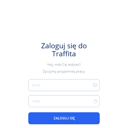
Zaloguj się do
Traffita
Hej, miło Cię widzieć!
Życzymy przyjemnej pracy.
Email
Hasło
ZALOGUJ SIĘ